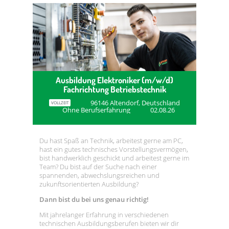
Ausbildung Elektroniker (m/w/d)
Fachrichtung Betriebstechnik
96146 Altendorf, Deutschland
VOLLZEIT
Ohne Berufserfahrung
02.08.26
Du hast Spaß an Technik, arbeitest gerne am PC,
hast ein gutes technisches Vorstellungsvermögen,
bist handwerklich geschickt und arbeitest gerne im
Team? Du bist auf der Suche nach einer
spannenden, abwechslungsreichen und
zukunftsorientierten Ausbildung?
Dann bist du bei uns genau richtig!
Mit jahrelanger Erfahrung in verschiedenen
technischen Ausbildungsberufen bieten wir dir